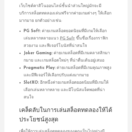
เว็บไซต์คาสิโนออนไลน์ชั้นนำส่วนใหญ่มักจะมี
บริการสล็อตทดลองเล่นฟรีจากค่ายเกมต่างๆ ให้เลือก
มากมาย ยกตัวอย่างเช่น:
PG Soft:
ค่ายเกมสล็อตยอดนิยมที่มีเกมให้เลือก
เล่นหลากหลายแนว
PG Soft
ขึ้นชื่อเรื่องกราฟิก
สวยงาม และฟีเจอร์โบนัสที่น่าสนใจ
Joker Gaming:
ค่ายเกมสล็อตที่มีเกมคลาสสิกมา
กมาย และเกมสล็อตใหม่ๆ ที่น่าตื่นเต้นอยู่เสมอ
Pragmatic Play:
ค่ายเกมสล็อตที่มีเกมคุณภาพสูง
และมีฟีเจอร์ให้เลือกปรับแต่งมากมาย
SlotXO:
อีกหนึ่งค่ายเกมสล็อตยอดนิยมที่มีเกมให้
เลือกเล่นหลากหลาย และมีโบนัสแจ็คพอตที่น่า
สนใจ
เคล็ดลับในการเล่นสล็อตทดลองให้ได้
ประโยชน์สูงสุด
เพื่อให้การเล่นสล็อตทดลองของคุณเป็นไปอย่างมี