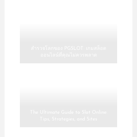
สำรวจโลกของ PGSLOT: เกมสล็อต
ออนไลน์ที่คุณไม่ควรพลาด
The Ultimate Guide to Slot Online:
Tips, Strategies, and Sites