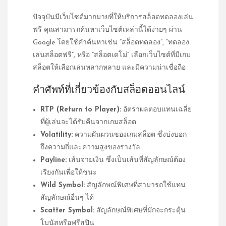
ปัจจุบันมีเว็บไซต์มากมายที่ให้บริการสล็อตทดลองเล่น
ฟรี คุณสามารถค้นหาเว็บไซต์เหล่านี้ได้ง่ายๆ ผ่าน
Google โดยใช้คำค้นหาเช่น “สล็อตทดลอง”, “ทดลอง
เล่นสล็อตฟรี”, หรือ “สล็อตเดโม่” เลือกเว็บไซต์ที่มีเกม
สล็อตให้เลือกเล่นหลากหลาย และมีความน่าเชื่อถือ
คำศัพท์ที่เกี่ยวข้องกับสล็อตออนไลน์
RTP (Return to Player):
อัตราผลตอบแทนเฉลี่ย
ที่ผู้เล่นจะได้รับคืนจากเกมสล็อต
Volatility:
ความผันผวนของเกมสล็อต ซึ่งบ่งบอก
ถึงความถี่และความสูงของรางวัล
Payline:
เส้นจ่ายเงิน ซึ่งเป็นเส้นที่สัญลักษณ์ต้อง
เรียงกันเพื่อให้ชนะ
Wild Symbol:
สัญลักษณ์พิเศษที่สามารถใช้แทน
สัญลักษณ์อื่นๆ ได้
Scatter Symbol:
สัญลักษณ์พิเศษที่มักจะกระตุ้น
โบนัสหรือฟรีสปิน