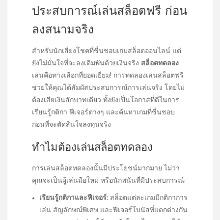
ประสบการณ์เล่นสล็อตฟรี ก่อน
ลงสนามจริง
สำหรับนักเสี่ยงโชคที่ชื่นชอบเกมสล็อตออนไลน์ แต่
ยังไม่มั่นใจที่จะลงเดิมพันด้วยเงินจริง
สล็อตทดลอง
เล่นคือทางเลือกที่ยอดเยี่ยม! การทดลองเล่นสล็อตฟรี
ช่วยให้คุณได้สัมผัสประสบการณ์การเล่นจริง โดยไม่
ต้องเสียเงินสักบาทเดียว ทั้งยังเป็นโอกาสที่ดีในการ
เรียนรู้กติกา ฟีเจอร์ต่างๆ และค้นหาเกมที่ชื่นชอบ
ก่อนที่จะตัดสินใจลงทุนจริง
ทำไมต้องเล่นสล็อตทดลอง
การเล่นสล็อตทดลองนั้นมีประโยชน์มากมาย ไม่ว่า
คุณจะเป็นผู้เล่นมือใหม่ หรือนักพนันที่มีประสบการณ์:
เรียนรู้กติกาและฟีเจอร์:
สล็อตแต่ละเกมมีกติกาการ
เล่น สัญลักษณ์พิเศษ และฟีเจอร์โบนัสที่แตกต่างกัน