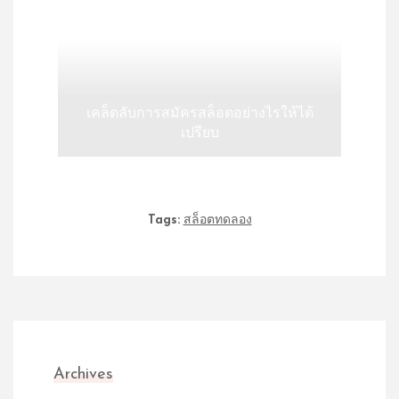
เคล็ดลับการสมัครสล็อตอย่างไรให้ได้
เปรียบ
Tags:
สล็อตทดลอง
Archives