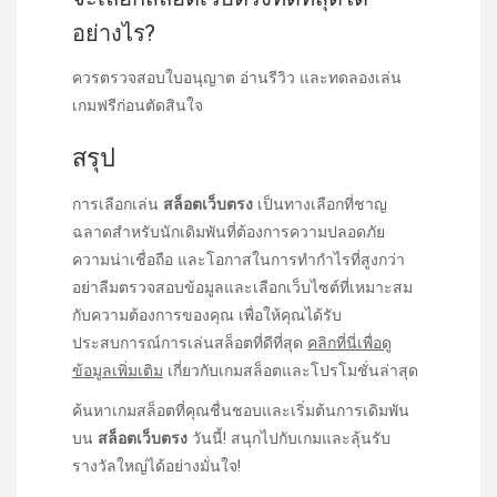
อย่างไร?
ควรตรวจสอบใบอนุญาต อ่านรีวิว และทดลองเล่น
เกมฟรีก่อนตัดสินใจ
สรุป
การเลือกเล่น
สล็อตเว็บตรง
เป็นทางเลือกที่ชาญ
ฉลาดสำหรับนักเดิมพันที่ต้องการความปลอดภัย
ความน่าเชื่อถือ และโอกาสในการทำกำไรที่สูงกว่า
อย่าลืมตรวจสอบข้อมูลและเลือกเว็บไซต์ที่เหมาะสม
กับความต้องการของคุณ เพื่อให้คุณได้รับ
ประสบการณ์การเล่นสล็อตที่ดีที่สุด
คลิกที่นี่เพื่อดู
ข้อมูลเพิ่มเติม
เกี่ยวกับเกมสล็อตและโปรโมชั่นล่าสุด
ค้นหาเกมสล็อตที่คุณชื่นชอบและเริ่มต้นการเดิมพัน
บน
สล็อตเว็บตรง
วันนี้! สนุกไปกับเกมและลุ้นรับ
รางวัลใหญ่ได้อย่างมั่นใจ!