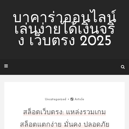
Skip
to
บาคาร่าออนไลน์
content
เล่นง่ายได้เงินจริ
ง เว็บตรง 2025
Uncategorized
Article
สล็อตเว็บตรง: แหล่งรวมเกม
สล็อตแตกง่าย มั่นคง ปลอดภัย