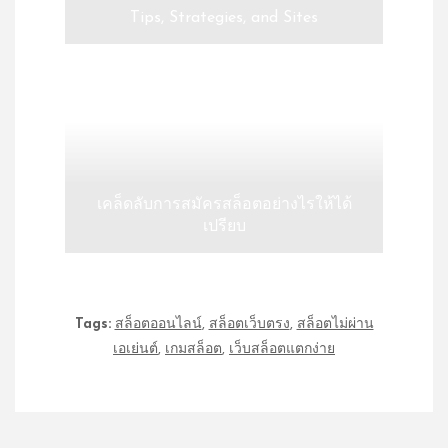
Tips, Strategies, and Sites
เคล็ดลับการสมัครสล็อตอย่างไรให้ได้
เปรียบ
Tags:
สล็อตออนไลน์
,
สล็อตเว็บตรง
,
สล็อตไม่ผ่าน
เอเย่นต์
,
เกมสล็อต
,
เว็บสล็อตแตกง่าย