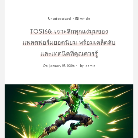
Uncategorized
Article
TOS168: เจาะลึกทุกแง่มุมของ
แพลตฟอร์มยอดนิยม พร้อมเคล็ดลับ
และเทคนิคที่คุณควรรู้
On January 27, 2026
by
admin