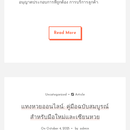
อนุญาตประกอบการที่ถูกต้อง การบริการลูกค้า:
Read More
Uncategorized
Article
แทงหวยออนไลน์: คู่มือฉบับสมบูรณ์
สำหรับมือใหม่และเซียนหวย
On October 4, 2025
by
admin