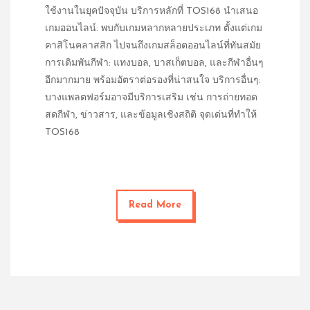
ใช้งานในยุคปัจจุบัน บริการหลักที่ TOS168 นำเสนอ
เกมออนไลน์: พบกับเกมหลากหลายประเภท ตั้งแต่เกม
คาสิโนคลาสสิก ไปจนถึงเกมสล็อตออนไลน์ที่ทันสมัย
การเดิมพันกีฬา: แทงบอล, บาสเก็ตบอล, และกีฬาอื่นๆ
อีกมากมาย พร้อมอัตราต่อรองที่น่าสนใจ บริการอื่นๆ:
บางแพลตฟอร์มอาจมีบริการเสริม เช่น การถ่ายทอด
สดกีฬา, ข่าวสาร, และข้อมูลเชิงสถิติ จุดเด่นที่ทำให้
TOS168
Read More