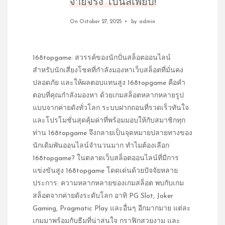
จ่ายจริง โบนัสเพียบ!
On October 27, 2025
by
admin
168topgame: สวรรค์ของนักปั่นสล็อตออนไลน์
สำหรับนักเสี่ยงโชคที่กำลังมองหาเว็บสล็อตที่มั่นคง
ปลอดภัย และให้ผลตอบแทนสูง 168topgame คือคำ
ตอบที่คุณกำลังมองหา ด้วยเกมสล็อตหลากหลายรูป
แบบจากค่ายดังทั่วโลก ระบบฝากถอนที่รวดเร็วทันใจ
และโปรโมชั่นสุดคุ้มค่าที่พร้อมมอบให้กับสมาชิกทุก
ท่าน 168topgame จึงกลายเป็นจุดหมายปลายทางของ
นักเดิมพันออนไลน์จำนวนมาก ทำไมต้องเลือก
168topgame? ในตลาดเว็บสล็อตออนไลน์ที่มีการ
แข่งขันสูง 168topgame โดดเด่นด้วยปัจจัยหลาย
ประการ: ความหลากหลายของเกมสล็อต พบกับเกม
สล็อตจากค่ายดังระดับโลก อาทิ PG Slot, Joker
Gaming, Pragmatic Play และอื่นๆ อีกมากมาย แต่ละ
เกมมาพร้อมกับธีมที่น่าสนใจ กราฟิกสวยงาม และ