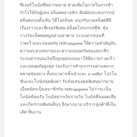
ฟีเจอร์โบนัสที่หลากหลาย ช่วยเพิ่มโอกาสในการทำ
กำไรให้กับผู้เล่น สล็อตคลาสสิก: สัมผัสประสบการณ์
สล็อตแบบดั้งเดิม วิดีโอสล็อต: สนุกกับเกมสล็อตที่มี
เรื่องราวและฟีเจอร์พิเศษ สล็อตโปรเกรสซีฟ: ลุ้น
รางวัลแจ็คพอตมูลค่ามหาศาล ระบบฝากถอนที่
รวดเร็วและปลอดภัย 168topgame ให้ความสำคัญกับ
ความสะดวกสบายและความปลอดภัยของสมาชิก
ระบบฝากถอนเงินจึงถูกออกแบบมาให้มีความรวดเร็ว
และปลอดภัยสูงสุด รองรับการทำธุรกรรมผ่านหลาก
หลายช่องทาง ทั้งธนาคารชั้นนำและ e-wallet โปรโม
ชั่นและโบนัสสุดคุ้มค่า รับข้อเสนอสุดพิเศษมากมาย
เมื่อสมัครเป็นสมาชิกกับ 168topgame ไม่ว่าจะเป็น
โบนัสต้อนรับ โบนัสฝากเงินรายวัน โบนัสคืนยอดเสีย
และกิจกรรมพิเศษอื่นๆ อีกมากมาย บริการลูกค้าที่เป็น
เลิศ ทีมงาน