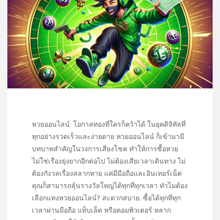
หวยออนไลน์: โอกาสทองที่ใครก็คว้าได้ ในยุคดิจิทัลที่
ทุกอย่างรวดเร็วและง่ายดาย หวยออนไลน์ ก็เข้ามามี
บทบาทสำคัญในวงการเสี่ยงโชค ทำให้การซื้อหวย
ไม่ใช่เรื่องยุ่งยากอีกต่อไป ไม่ต้องเสียเวลาเดินทาง ไม่
ต้องกังวลเรื่องสลากหาย แค่มีมือถือและอินเทอร์เน็ต
คุณก็สามารถลุ้นรางวัลใหญ่ได้ทุกที่ทุกเวลา ทำไมต้อง
เลือกแทงหวยออนไลน์? สะดวกสบาย: ซื้อได้ทุกที่ทุก
เวลาผ่านมือถือ แท็บเล็ต หรือคอมพิวเตอร์ หลาก