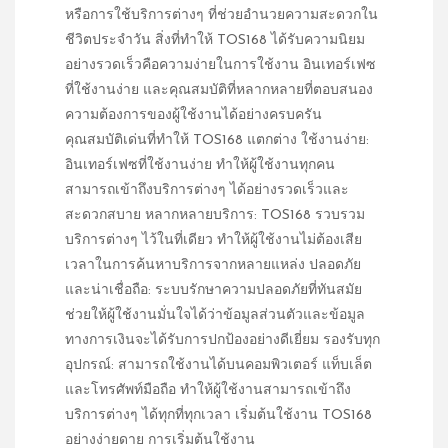
หรือการใช้บริการต่างๆ ที่ช่วยอำนวยความสะดวกใน
ชีวิตประจำวัน สิ่งที่ทำให้ TOS168 ได้รับความนิยม
อย่างรวดเร็วคือความง่ายในการใช้งาน อินเทอร์เฟซ
ที่ใช้งานง่าย และคุณสมบัติที่หลากหลายที่ตอบสนอง
ความต้องการของผู้ใช้งานได้อย่างครบครัน
คุณสมบัติเด่นที่ทำให้ TOS168 แตกต่าง ใช้งานง่าย:
อินเทอร์เฟซที่ใช้งานง่าย ทำให้ผู้ใช้งานทุกคน
สามารถเข้าถึงบริการต่างๆ ได้อย่างรวดเร็วและ
สะดวกสบาย หลากหลายบริการ: TOS168 รวบรวม
บริการต่างๆ ไว้ในที่เดียว ทำให้ผู้ใช้งานไม่ต้องเสีย
เวลาในการค้นหาบริการจากหลายแหล่ง ปลอดภัย
และน่าเชื่อถือ: ระบบรักษาความปลอดภัยที่ทันสมัย
ช่วยให้ผู้ใช้งานมั่นใจได้ว่าข้อมูลส่วนตัวและข้อมูล
ทางการเงินจะได้รับการปกป้องอย่างดีเยี่ยม รองรับทุก
อุปกรณ์: สามารถใช้งานได้บนคอมพิวเตอร์ แท็บเล็ต
และโทรศัพท์มือถือ ทำให้ผู้ใช้งานสามารถเข้าถึง
บริการต่างๆ ได้ทุกที่ทุกเวลา เริ่มต้นใช้งาน TOS168
อย่างง่ายดาย การเริ่มต้นใช้งาน