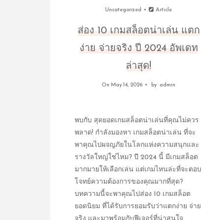
Uncategorized
Article
ส่อง 10 เกมสล็อตน่าเล่น แตก
ง่าย จ่ายจริง ปี 2024 อัพเดท
ล่าสุด!
On May 14, 2026
by
admin
พบกับ สุดยอดเกมสล็อตน่าเล่นที่คุณไม่ควร
พลาด! กำลังมองหา เกมสล็อตน่าเล่น ที่จะ
พาคุณไปผจญภัยในโลกแห่งความสนุกและ
รางวัลใหญ่ใช่ไหม? ปี 2024 นี้ มีเกมสล็อต
มากมายให้เลือกเล่น แต่เกมไหนล่ะที่จะตอบ
โจทย์ความต้องการของคุณมากที่สุด?
บทความนี้จะพาคุณไปส่อง 10 เกมสล็อต
ยอดนิยม ที่ได้รับการยอมรับว่าแตกง่าย จ่าย
จริง และมาพร้อมกับฟีเจอร์ที่น่าสนใจ