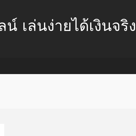
์ เล่นง่ายได้เงินจริ